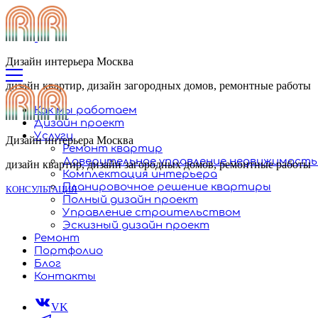
Дизайн интерьера Москва
дизайн квартир, дизайн загородных домов, ремонтные работы
Как мы работаем
Дизайн проект
Услуги
Дизайн интерьера Москва
Ремонт квартир
Доверительное управление недвижимост
дизайн квартир, дизайн загородных домов, ремонтные работы
Комплектация интерьера
Планировочное решение квартиры
КОНСУЛЬТАЦИЯ
Полный дизайн проект
Управление строительством
Эскизный дизайн проект
Ремонт
Портфолио
Блог
Контакты
VK