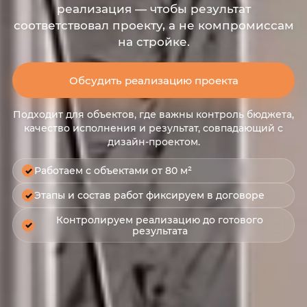
реализация — чтобы результат
соответствовал проекту, а не компромиссам
на стройке.
Обсудить реализацию проекта
Подходит для объектов, где важны контроль бюджета,
качество исполнения и результат, совпадающий с
дизайн-проектом.
Работаем с объектами от 80 м²
✓
Этапы и состав работ фиксируем в договоре
✓
Контролируем реализацию до готового
✓
результата